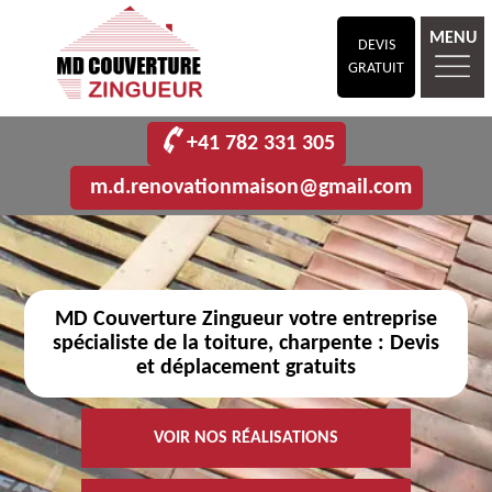
MENU
DEVIS
GRATUIT
+41 782 331 305
m.d.renovationmaison@gmail.com
MD Couverture Zingueur votre entreprise
spécialiste de la toiture, charpente : Devis
et déplacement gratuits
VOIR NOS RÉALISATIONS