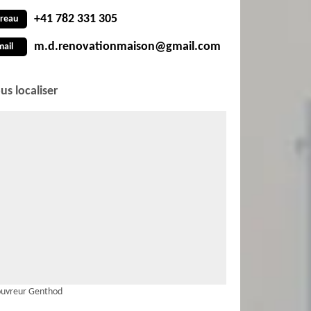
+41 782 331 305
reau
m.d.renovationmaison@gmail.com
mail
us localiser
ouvreur Genthod