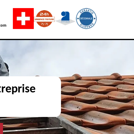
com
reprise