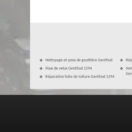
tous vos travaux de toiture. Nous pouvons intervenir, que
que vous avez. Sachez que, nous pouvons renforcer les p
poser votre toiture. Nous avons à notre service des artis
aptes à réaliser tous vos demandes, n’hésitez plus à solli
Nettoyage et pose de gouttière Genthod
Rép
Pose de velux Genthod 1294
Net
Gen
Réparation fuite de toiture Genthod 1294
MD Couverture Zingueur : couvreur à
travaux sur toiture
Couvreur Genthod, MD Couverture Zingueur offre ses 