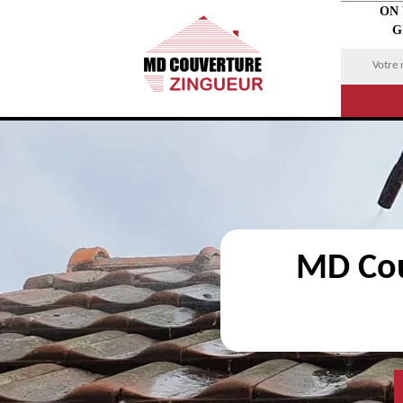
ON
G
MD Cou