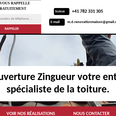
 VOUS RAPPELLE
RATUITEMENT
+41 782 331 305
Suisse
m.d.renovationmaison@gmail.
E-mail
verture Zingueur votre ent
spécialiste de la toiture.
VOIR NOS RÉALISATIONS
NOUS CONTACTER