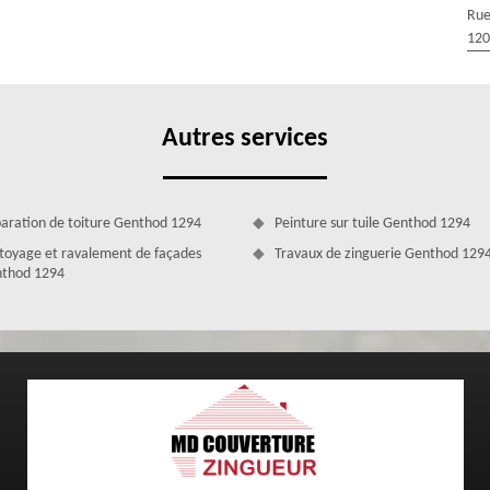
Rue
l que soit la forme de votre toiture te le type de revêtement toiture
120
erformances de votre toiture, réparer, rénover, traiter, changer et
ans couvreurs 1294 dotés de plusieurs années d’expérience et qui sont
citer MD Couverture Zingueur.
Autres services
aration de toiture Genthod 1294
Peinture sur tuile Genthod 1294
toyage et ravalement de façades
Travaux de zinguerie Genthod 129
thod 1294
 Genthod, expérimenté et disponible pour vos
services tant aux particuliers qu'aux entreprises pour diverses