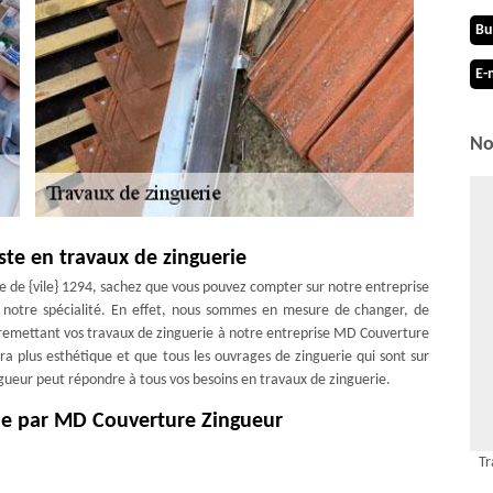
Bu
E-
No
ste en travaux de zinguerie
lle de {vile} 1294, sachez que vous pouvez compter sur notre entreprise
t notre spécialité. En effet, nous sommes en mesure de changer, de
 remettant vos travaux de zinguerie à notre entreprise MD Couverture
ra plus esthétique et que tous les ouvrages de zinguerie qui sont sur
gueur peut répondre à tous vos besoins en travaux de zinguerie.
rie par MD Couverture Zingueur
liciter notre entreprise MD Couverture Zingueur pour s’occuper de la
Tr
 ne commencions vos travaux, sachez qu’on va d’abord inspecter votre