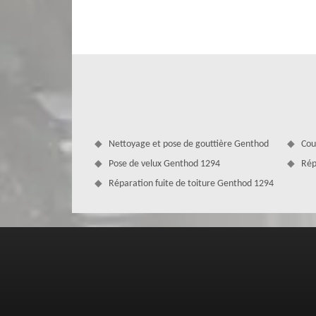
toiture, pour voir l’état de vos éléments de zinguerie et d
partielle est nécessaire. Sachez que, pour la réparat
renforcer les soudures de vos éléments de zinguerie. 
normes.
Nettoyage et pose de gouttière Genthod
Cou
Pose de velux Genthod 1294
Rép
Réparation fuite de toiture Genthod 1294
La réputation prestigieuse de l'entr
Genthod
Depuis de nombreuses années, notre entreprise de zingu