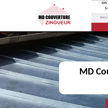
ON
G
MD Cou