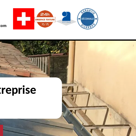
com
reprise