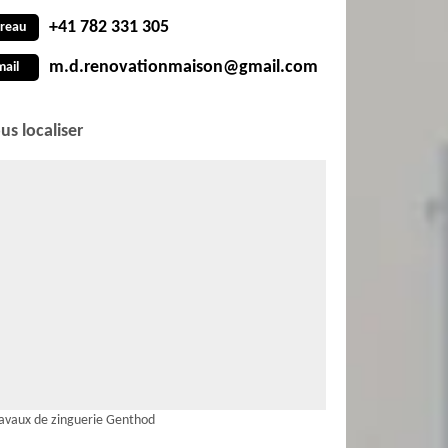
+41 782 331 305
reau
m.d.renovationmaison@gmail.com
mail
us localiser
avaux de zinguerie Genthod