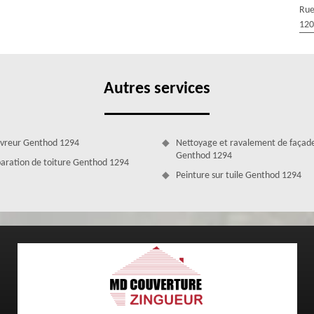
écider si une simple réparation suffit ou si une rénovation complète ou
Rue
ion de ces derniers, notre entreprise MD Couverture Zingueur peut
120
Faites confiance à MD Couverture Zingueur pour une réparation aux
Autres services
vreur Genthod 1294
Nettoyage et ravalement de façad
Genthod 1294
aration de toiture Genthod 1294
Peinture sur tuile Genthod 1294
eprise de zinguerie MD Couverture Zingueur à
erie, MD Couverture Zingueur, est reconnue pour la qualité de ses