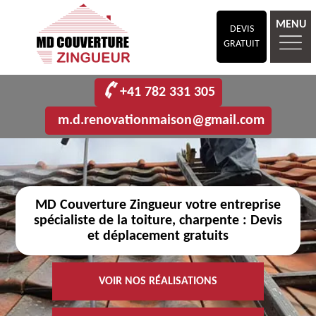
MENU
DEVIS
GRATUIT
+41 782 331 305
m.d.renovationmaison@gmail.com
MD Couverture Zingueur votre entreprise
spécialiste de la toiture, charpente : Devis
et déplacement gratuits
VOIR NOS RÉALISATIONS