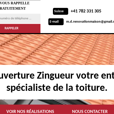
 VOUS RAPPELLE
RATUITEMENT
+41 782 331 305
Suisse
m.d.renovationmaison@gmail.
E-mail
verture Zingueur votre ent
spécialiste de la toiture.
VOIR NOS RÉALISATIONS
NOUS CONTACTER