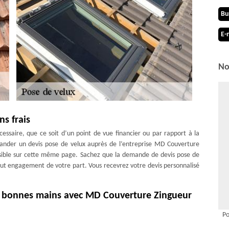
Bu
E-
No
ns frais
essaire, que ce soit d’un point de vue financier ou par rapport à la
ander un devis pose de velux auprès de l’entreprise MD Couverture
 visible sur cette même page. Sachez que la demande de devis pose de
tout engagement de votre part. Vous recevrez votre devis personnalisé
de bonnes mains avec MD Couverture Zingueur
eur est en activité depuis de nombreuses années. Par conséquent, elle
Po
mes, sur mesure et en cohérence avec les réglementations qui sont en