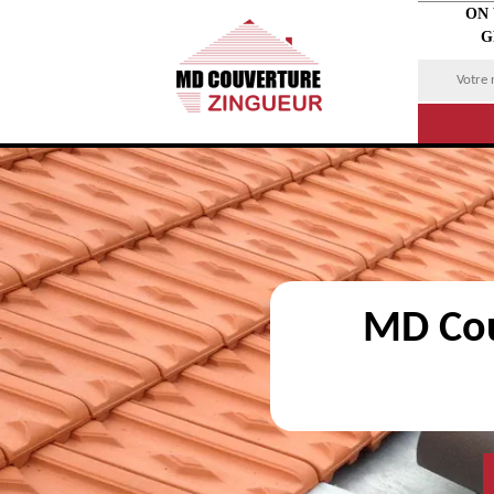
ON
G
MD Cou