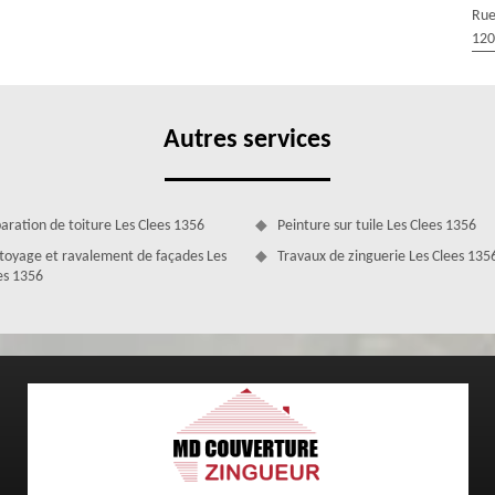
rofessionnels qui se mettront à votre écoute afin de mieux cerner vos
Rue
s conseils par rapport au modèle de fenêtre de toit adapté à la forme
120
Autres services
aration de toiture Les Clees 1356
Peinture sur tuile Les Clees 1356
toyage et ravalement de façades Les
Travaux de zinguerie Les Clees 135
es 1356
ur changement de velux à Les Clees
oit ? Peut-être qu’elles ne sont plus aussi performantes qu’avant,
sposez n’est plus au goût du jour ? Quelle que soit la raison qui vous
 MD Couverture Zingueur si vous avez besoin d’un couvreur changement