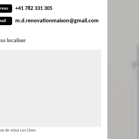
+41 782 331 305
reau
m.d.renovationmaison@gmail.com
mail
us localiser
se de velux Les Clees