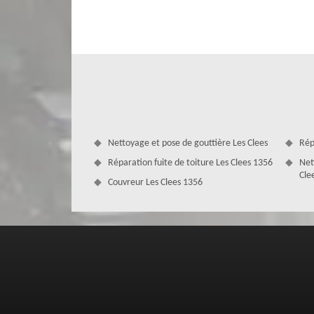
vigueur. Nos couvreurs pose de velux 1356 sont de vrais p
besoins. Ils sont également en mesure de vous octroyer de
de votre toiture et à votre budget.
Nettoyage et pose de gouttière Les Clees
Rép
Réparation fuite de toiture Les Clees 1356
Net
Cle
Couvreur Les Clees 1356
MD Couverture Zingueur, votre couvre
Vous prévoyez de remplacer vos anciennes fenêtres de t
qu’elles sont en mauvais état ou que le modèle que vous di
pousse à prendre cette décision, contactez l’entreprise