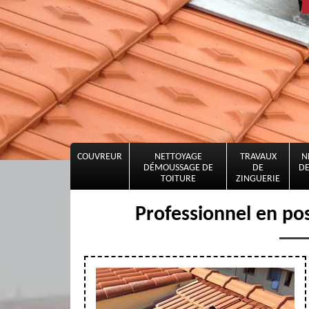
COUVREUR
NETTOYAGE
TRAVAUX
N
DÉMOUSSAGE DE
DE
DE
TOITURE
ZINGUERIE
Professionnel en po