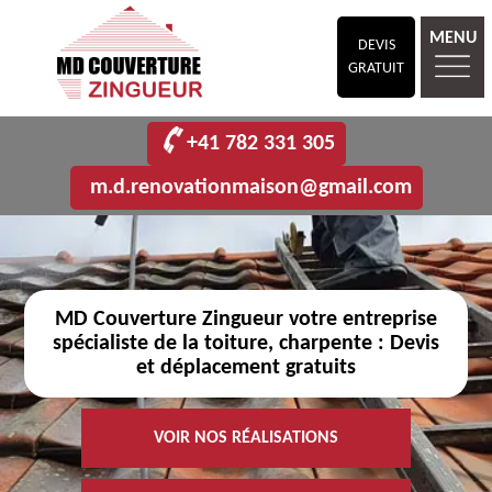
MENU
DEVIS
GRATUIT
+41 782 331 305
m.d.renovationmaison@gmail.com
MD Couverture Zingueur votre entreprise
spécialiste de la toiture, charpente : Devis
et déplacement gratuits
VOIR NOS RÉALISATIONS