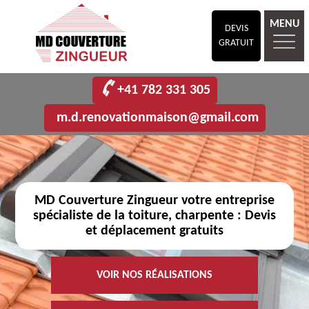
MENU
DEVIS
GRATUIT
+41 782 331 305
m.d.renovationmaison@gmail.com
MD Couverture Zingueur votre entreprise
spécialiste de la toiture, charpente : Devis
et déplacement gratuits
VOIR NOS RÉALISATIONS