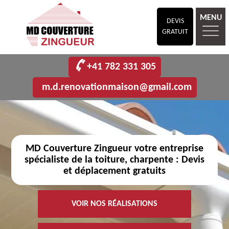
MENU
DEVIS
GRATUIT
+41 782 331 305
m.d.renovationmaison@gmail.com
MD Couverture Zingueur votre entreprise
spécialiste de la toiture, charpente : Devis
et déplacement gratuits
VOIR NOS RÉALISATIONS