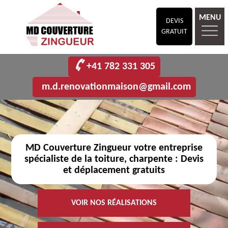
MENU
DEVIS
GRATUIT
+41 782 331 305
m.d.renovationmaison@gmail.com
MD Couverture Zingueur votre entreprise
spécialiste de la toiture, charpente : Devis
et déplacement gratuits
VOIR NOS RÉALISATIONS