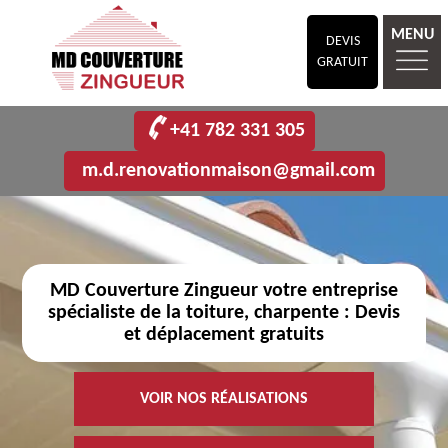
MENU
DEVIS
GRATUIT
+41 782 331 305
m.d.renovationmaison@gmail.com
MD Couverture Zingueur votre entreprise
spécialiste de la toiture, charpente : Devis
et déplacement gratuits
VOIR NOS RÉALISATIONS