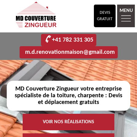
MENU
DEVIS
GRATUIT
+41 782 331 305
m.d.renovationmaison@gmail.com
MD Couverture Zingueur votre entreprise
spécialiste de la toiture, charpente : Devis
et déplacement gratuits
VOIR NOS RÉALISATIONS