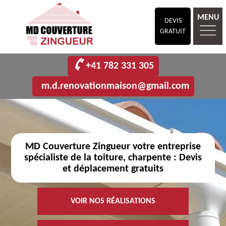
MENU
DEVIS
GRATUIT
+41 782 331 305
m.d.renovationmaison@gmail.com
MD Couverture Zingueur votre entreprise
spécialiste de la toiture, charpente : Devis
et déplacement gratuits
VOIR NOS RÉALISATIONS