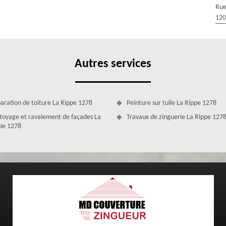
fectuer les travaux par vous-même, c’est un travail en altitude et sans
Rue
accidents. De plus, la fuite n’est pas évidente à trouver, cela pourrait
120
place, mais pas toujours d’une tuile cassée ; d’où l’importance de
plus à faire appel à MD Couverture Zingueur.
Autres services
aration de toiture La Rippe 1278
Peinture sur tuile La Rippe 1278
toyage et ravalement de façades La
Travaux de zinguerie La Rippe 127
pe 1278
ure Zingueur
anche ; pour qu’elle puisse assurer vous protéger correctement des
. N’hésitez surtout pas à contacter notre entreprise de couverture MD