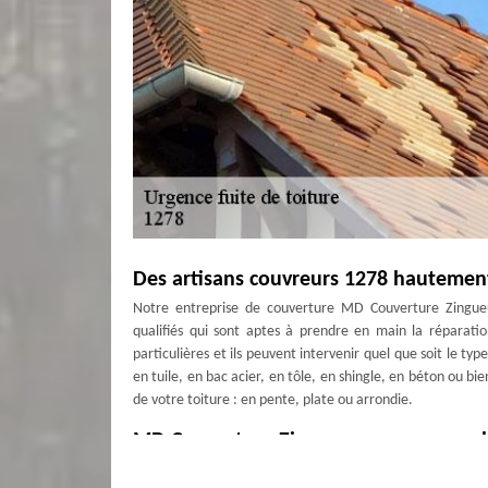
Des artisans couvreurs 1278 hautement 
Notre entreprise de couverture MD Couverture Zingueu
qualifiés qui sont aptes à prendre en main la réparatio
particulières et ils peuvent intervenir quel que soit le t
en tuile, en bac acier, en tôle, en shingle, en béton ou bie
de votre toiture : en pente, plate ou arrondie.
MD Couverture Zingueur pour une reche
Notre entreprise MD Couverture Zingueur est dotée d