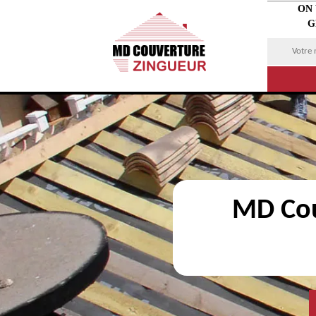
ON
G
MD Cou