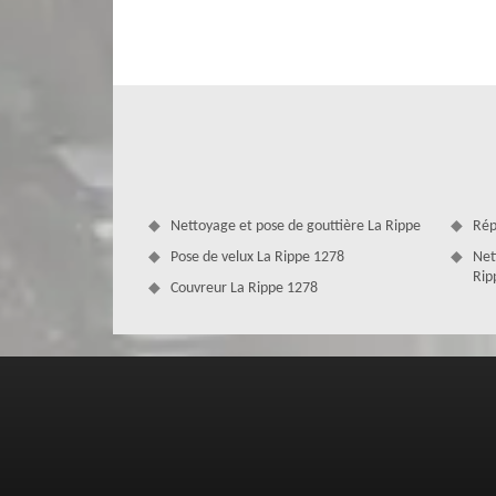
rapidement l’origine de votre fuite de toiture. Evitez d’ef
les équipements nécessaires, vous pourriez avoir de graves 
être causé par un défaut de toiture lors de sa mise en 
remettre les travaux à un professionnel. Ainsi, n’hésitez 
Nettoyage et pose de gouttière La Rippe
Rép
Pose de velux La Rippe 1278
Net
Rip
Couvreur La Rippe 1278
Un toit bien étanche avec MD Couvert
La toiture se doit d’être en bon état, parfaitement ét
diverses intempéries et vous donner un excellent confort