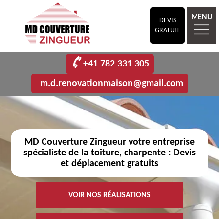
MENU
DEVIS
GRATUIT
+41 782 331 305
m.d.renovationmaison@gmail.com
MD Couverture Zingueur votre entreprise
spécialiste de la toiture, charpente : Devis
et déplacement gratuits
VOIR NOS RÉALISATIONS