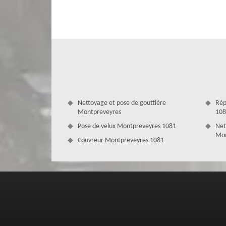
Couverture Zingueur peut intervenir pour vos travaux d’u
entreprise MD Couverture Zingueur est en mesure de pren
forme de votre toit : plate, arrondie ou en pente.
Nettoyage et pose de gouttière
Rép
Montpreveyres
108
Pose de velux Montpreveyres 1081
Net
Mon
Couvreur Montpreveyres 1081
Choisissez MD Couverture Zingueur pour
Une réparation de fuite de toiture est une interventio
particulière. Pour bénéficier d’un résultat de travail aux 
votre professionnel en couverture MD Couverture Zingueu