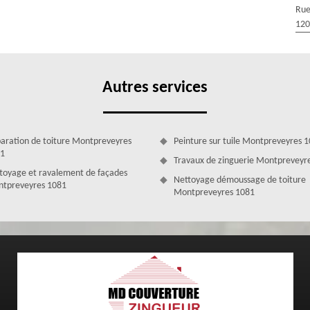
rgence ; d’ailleurs, nous arriverons sur les lieux rapidement ; notre
Rue
dre en main tous vos problèmes de fuite de toiture, quel que soit la
120
Autres services
aration de toiture Montpreveyres
Peinture sur tuile Montpreveyres 
1
Travaux de zinguerie Montpreveyr
toyage et ravalement de façades
Nettoyage démoussage de toiture
tpreveyres 1081
Montpreveyres 1081
 la réparation fuite de toiture
n difficile à réaliser qui requiert des savoir-faire et compétence
normes, conçues selon les règles de l’art, n’hésitez pas à faire appel à
r. Nous avons à notre disposition des outils professionnels et des