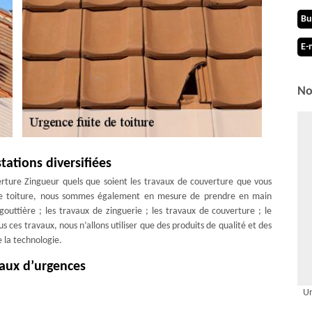
Bu
E-
No
ations diversifiées
rture Zingueur quels que soient les travaux de couverture que vous
e de toiture, nous sommes également en mesure de prendre en main
outtière ; les travaux de zinguerie ; les travaux de couverture ; le
ces travaux, nous n’allons utiliser que des produits de qualité et des
 la technologie.
aux d’urgences
tion des divers matériaux de couverture, tels que : la sous toiture et la
Ur
he. Installé dans la ville de Montpreveyres 1081, notre entreprise MD