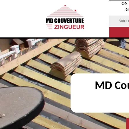
ON
G
MD Cou