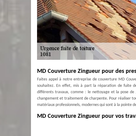
MD Couverture Zingueur pour des prest
Faites appel à notre entreprise de couverture MD Couve
souhaitez. En effet, mis à part la réparation de fuit
différents travaux, comme : le nettoyage et la pose de g
changement et traitement de charpente. Pour réaliser tous 
matériaux professionnels, modernes qui sont à la pointe de
MD Couverture Zingueur pour vos trav
Pour éviter les fuites d’eau de pluie, d’éviter la détériora
charpente, sachez que votre toiture doit être bien étanc