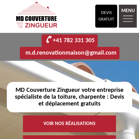
MENU
DEVIS
GRATUIT
+41 782 331 305
m.d.renovationmaison@gmail.com
MD Couverture Zingueur votre entreprise
spécialiste de la toiture, charpente : Devis
et déplacement gratuits
VOIR NOS RÉALISATIONS