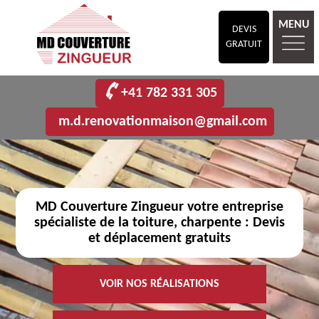
MENU
DEVIS
GRATUIT
+41 782 331 305
m.d.renovationmaison@gmail.com
MD Couverture Zingueur votre entreprise
spécialiste de la toiture, charpente : Devis
et déplacement gratuits
VOIR NOS RÉALISATIONS