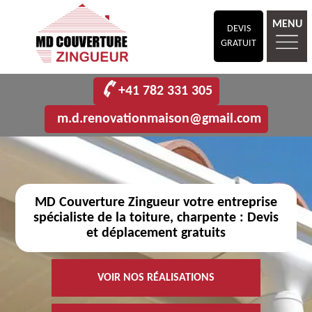
MENU
DEVIS
GRATUIT
+41 782 331 305
m.d.renovationmaison@gmail.com
MD Couverture Zingueur votre entreprise
spécialiste de la toiture, charpente : Devis
et déplacement gratuits
VOIR NOS RÉALISATIONS