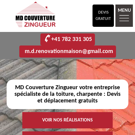
MENU
DEVIS
GRATUIT
+41 782 331 305
m.d.renovationmaison@gmail.com
MD Couverture Zingueur votre entreprise
spécialiste de la toiture, charpente : Devis
et déplacement gratuits
VOIR NOS RÉALISATIONS