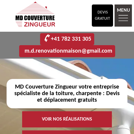
MENU
DEVIS
GRATUIT
+41 782 331 305
m.d.renovationmaison@gmail.com
MD Couverture Zingueur votre entreprise
spécialiste de la toiture, charpente : Devis
et déplacement gratuits
VOIR NOS RÉALISATIONS