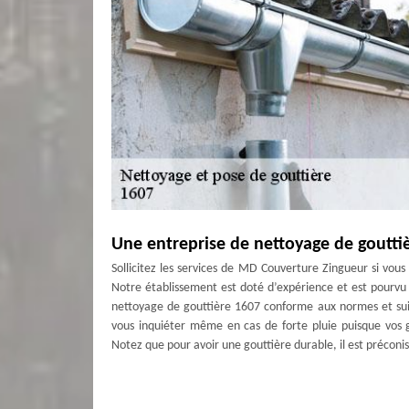
Une entreprise de nettoyage de goutti
Sollicitez les services de MD Couverture Zingueur si vou
Notre établissement est doté d’expérience et est pourvu 
nettoyage de gouttière 1607 conforme aux normes et suiva
vous inquiéter même en cas de forte pluie puisque vos g
Notez que pour avoir une gouttière durable, il est préconi
Quel type de gouttière associer avec vo
La gouttière est un système d’évacuation des eaux de pluie 