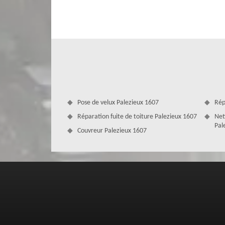
entre une gouttière pendante, une gouttière rampante o
pour que vous ayez une gouttière solide et durable. Que
réaliserons des travaux selon les réglementations qui son
qui correspond avec le style de votre maison.
Pose de velux Palezieux 1607
Rép
Réparation fuite de toiture Palezieux 1607
Net
Pal
Couvreur Palezieux 1607
MD Couverture Zingueur, un couvreur 
Réaliser des travaux de gouttière revient à un couvreur pr
maîtriser les différentes méthodes à mettre en œuvre, q