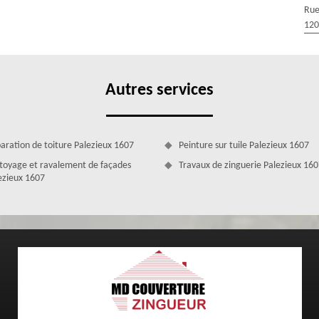
Rue
u une gouttière du type chéneau. Nous allons tout mettre en œuvre
120
l que soit le type de gouttière à installer sur votre toiture, nous
t en vigueur. Notre équipe pourra vous aider à opter pour la gouttière
Autres services
aration de toiture Palezieux 1607
Peinture sur tuile Palezieux 1607
toyage et ravalement de façades
Travaux de zinguerie Palezieux 16
ezieux 1607
changement et pose de gouttière compétent
ofessionnel et expérimenté. En effet, il est nécessaire de connaitre et
ue ce soit dans le cadre d’une pose ou de rénovation de gouttière.