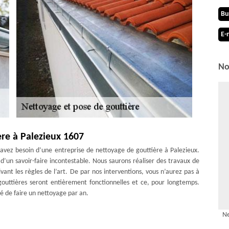
Bu
E-
No
ère à Palezieux 1607
s avez besoin d’une entreprise de nettoyage de gouttière à Palezieux.
d’un savoir-faire incontestable. Nous saurons réaliser des travaux de
nt les règles de l’art. De par nos interventions, vous n’aurez pas à
outtières seront entièrement fonctionnelles et ce, pour longtemps.
sé de faire un nettoyage par an.
tre toiture ?
Ne
qui est installée sur le bord de la toiture. Il est possible de choisir