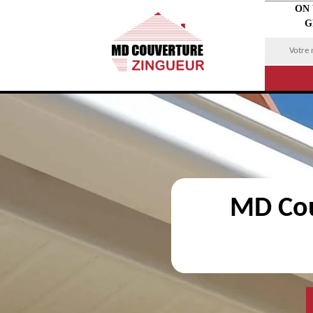
ON
G
MD Cou