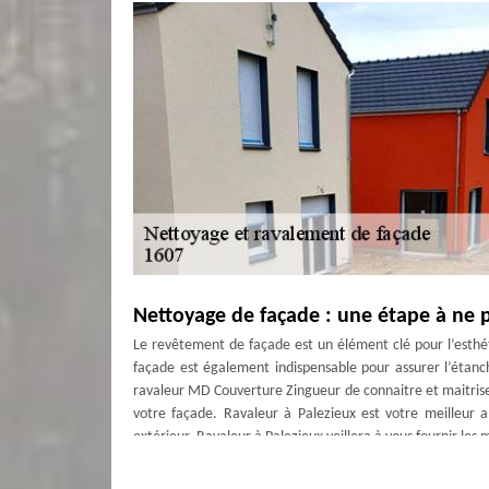
Nettoyage de façade : une étape à ne p
Le revêtement de façade est un élément clé pour l’esthét
façade est également indispensable pour assurer l’étanc
ravaleur MD Couverture Zingueur de connaitre et maitrise
votre façade. Ravaleur à Palezieux est votre meilleur a
extérieur. Ravaleur à Palezieux veillera à vous fournir les m
Réparation de façade à Palezieux