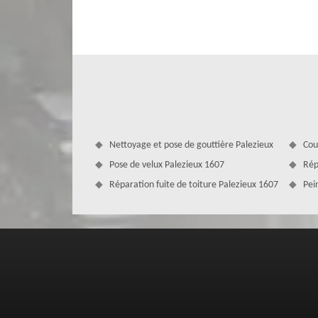
Ravaleur MD Couverture Zingueur suggère aux habitants
travaux, ravaleur à Palezieux prendra en compte tous les él
l’entreprise de ravalement de façade MD Couverture Zingu
d’avoir un résultat sûr. Ravaleur 1607 est en mesure d’app
façade et il est dans la capacité de refaire les joints de
Nettoyage et pose de gouttière Palezieux
Cou
Pose de velux Palezieux 1607
Rép
Réparation fuite de toiture Palezieux 1607
Pei
Service de nettoyage de façade Palezi
La façade subit diverses agressions extérieures. Les inte