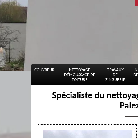
COUVREUR
NETTOYAGE
TRAVAUX
N
DÉMOUSSAGE DE
DE
DE
TOITURE
ZINGUERIE
Spécialiste du nettoy
Pale