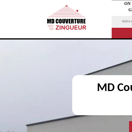
ON
G
MD Cou