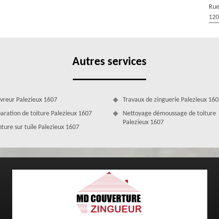
Rue
 de Palezieux des services de réparation façade. En procédant aux
120
éments liés à la réalisation de votre projet. Solliciter les services de
eur pour la réparation de votre façade à Palezieux offre la garantie
orter des travaux de réparation fiables pour la solidification de votre
 votre façade qui commencent à être amochés.
Autres services
vreur Palezieux 1607
Travaux de zinguerie Palezieux 16
aration de toiture Palezieux 1607
Nettoyage démoussage de toiture
Palezieux 1607
nture sur tuile Palezieux 1607
eux par le façadier MD Couverture Zingueur
mpéries et la pollution atmosphérique ternissent la surface, donnant à