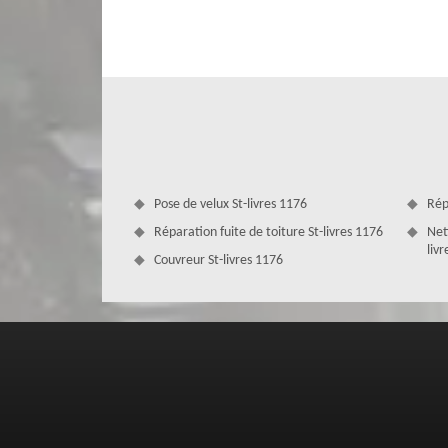
Couvreur pose de gouttière pas chère 1176, l’entreprise
professionnels des services de qualité au meilleur prix. L
dépendra du modèle de gouttière à mettre en place, d
gouttière, de la longueur de la descente d’eau, du pr
l’intervention et de bien d’autres facteurs. Toutefois, notr
Pose de velux St-livres 1176
Rép
Réparation fuite de toiture St-livres 1176
Net
liv
Couvreur St-livres 1176
Couvreur changement et pose de gouttiè
L’entreprise MD Couverture Zingueur est un couvreur 