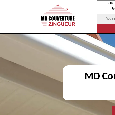
ON
G
MD Cou