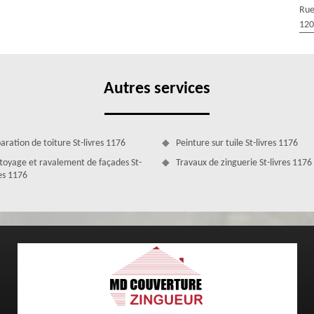
Rue
 MD Couverture Zingueur adresse à tous ses clients particuliers et
120
e tarif pose de gouttière à St-livres appliqué par notre établissement
u matériau de gouttière à manipuler, de la longueur totale de la
ix des fournitures qui accompagnent la gouttière, de la durée de
e tarif sera raisonnable et abordable.
Autres services
aration de toiture St-livres 1176
Peinture sur tuile St-livres 1176
toyage et ravalement de façades St-
Travaux de zinguerie St-livres 1176
res 1176
re pas cher à St-livres
changement et pose de gouttière pas cher du 1176. Que vous soyez