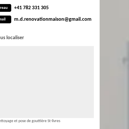
+41 782 331 305
reau
m.d.renovationmaison@gmail.com
mail
us localiser
ttoyage et pose de gouttière St-livres