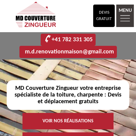
MENU
DEVIS
GRATUIT
+41 782 331 305
m.d.renovationmaison@gmail.com
MD Couverture Zingueur votre entreprise
spécialiste de la toiture, charpente : Devis
et déplacement gratuits
VOIR NOS RÉALISATIONS