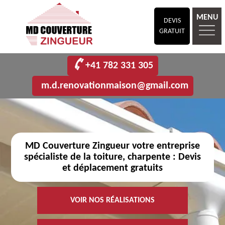
MENU
DEVIS
GRATUIT
+41 782 331 305
m.d.renovationmaison@gmail.com
MD Couverture Zingueur votre entreprise
spécialiste de la toiture, charpente : Devis
et déplacement gratuits
VOIR NOS RÉALISATIONS