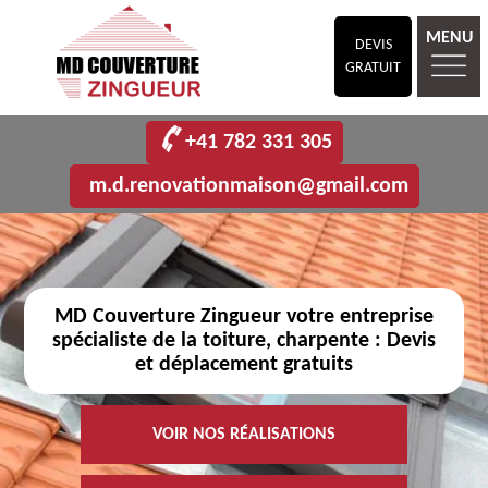
MENU
DEVIS
GRATUIT
+41 782 331 305
m.d.renovationmaison@gmail.com
MD Couverture Zingueur votre entreprise
spécialiste de la toiture, charpente : Devis
et déplacement gratuits
VOIR NOS RÉALISATIONS