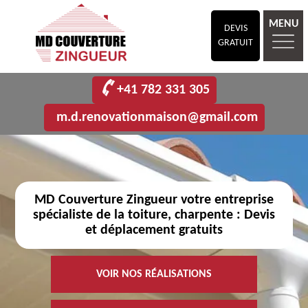
MENU
DEVIS
GRATUIT
+41 782 331 305
m.d.renovationmaison@gmail.com
MD Couverture Zingueur votre entreprise
spécialiste de la toiture, charpente : Devis
et déplacement gratuits
VOIR NOS RÉALISATIONS