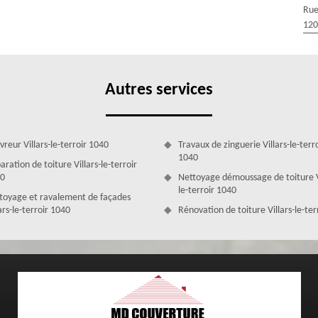
et techniques pour l’application de peinture sur votre tuile à 1040.
Rue
r professionnalisme et leur sérieux. L'application de peinture nécessite
120
terroir possède. Il convient de noter que toutes les peintures ne
r prends toujours très au sérieux vos envies et sera en mesure de vous
Autres services
vreur Villars-le-terroir 1040
Travaux de zinguerie Villars-le-terr
1040
ration de toiture Villars-le-terroir
0
Nettoyage démoussage de toiture V
le-terroir 1040
toyage et ravalement de façades
ars-le-terroir 1040
Rénovation de toiture Villars-le-ter
lars-le-terroir sans engagement, préparé par MD