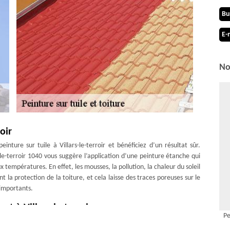
Bu
E-
No
oir
einture sur tuile à Villars-le-terroir et bénéficiez d’un résultat sûr.
le-terroir 1040 vous suggère l’application d’une peinture étanche qui
empératures. En effet, les mousses, la pollution, la chaleur du soleil
ent la protection de la toiture, et cela laisse des traces poreuses sur le
 importants.
t à Villars-le-terroir
Pe
le à Villars-le-terroir 1040 ont permis à MD Couverture Zingueur de