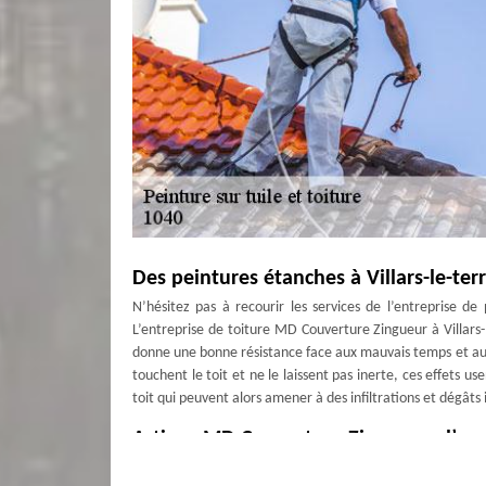
Des peintures étanches à Villars-le-terr
N’hésitez pas à recourir les services de l’entreprise de p
L’entreprise de toiture MD Couverture Zingueur à Villars-
donne une bonne résistance face aux mauvais temps et aux t
touchent le toit et ne le laissent pas inerte, ces effets us
toit qui peuvent alors amener à des infiltrations et dégâts
Artisan MD Couverture Zingueur : l’exper
Les plusieurs années dans le métier de peinture sur tui