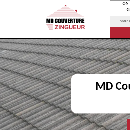
ON
G
MD Cou