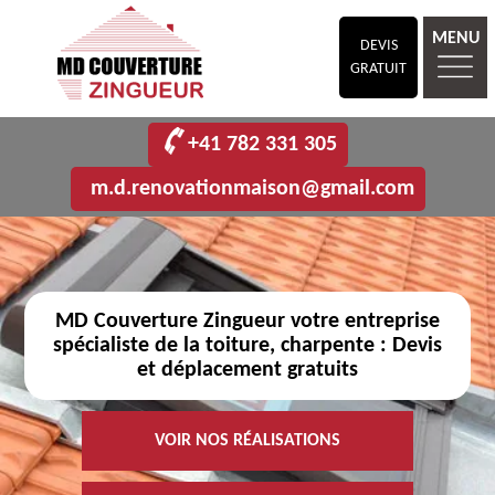
MENU
DEVIS
GRATUIT
+41 782 331 305
m.d.renovationmaison@gmail.com
MD Couverture Zingueur votre entreprise
spécialiste de la toiture, charpente : Devis
et déplacement gratuits
VOIR NOS RÉALISATIONS