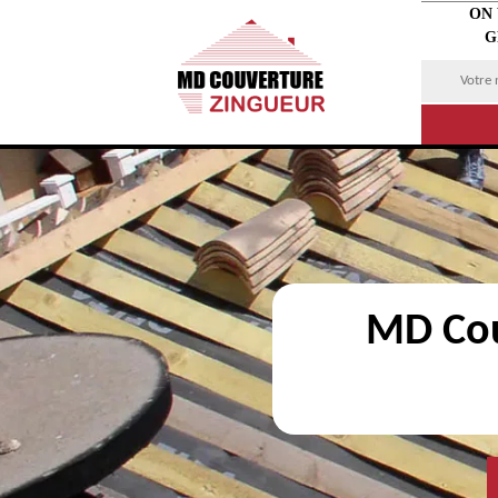
ON
G
MD Cou