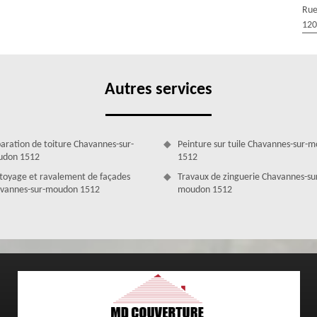
Rue
n difficile à réaliser qui requiert des savoir-faire et compétence
120
normes, conçues selon les règles de l’art, n’hésitez pas à faire appel à
r. Nous avons à notre disposition des outils professionnels et des
e, nous sommes aptes à vous fournir qui soient bien aux normes et qui
ent.
Autres services
aration de toiture Chavannes-sur-
Peinture sur tuile Chavannes-sur-
don 1512
1512
toyage et ravalement de façades
Travaux de zinguerie Chavannes-su
vannes-sur-moudon 1512
moudon 1512
tion de fuite de toiture
mes d’infiltration d’eau, alors qu’elle n’est pas si en mauvais état,