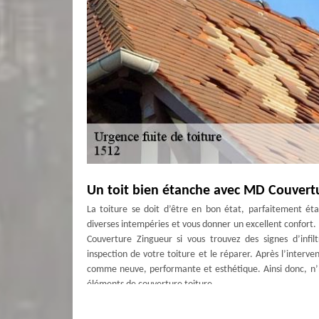
Un toit bien étanche avec MD Couvert
La toiture se doit d’être en bon état, parfaitement ét
diverses intempéries et vous donner un excellent confort
Couverture Zingueur si vous trouvez des signes d’infil
inspection de votre toiture et le réparer. Après l’inter
comme neuve, performante et esthétique. Ainsi donc, n’
éléments de couverture toiture.
Choisissez MD Couverture Zingueur pour