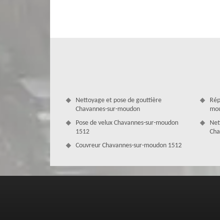
Une réparation de fuite de toiture est une interventio
particulière. Pour bénéficier d’un résultat de travail aux 
votre professionnel en couverture MD Couverture Zingueu
matériaux modernes qui sont à la pointe de la technologi
soient à la hauteur de vos attentes et de votre investissem
Nettoyage et pose de gouttière
Rép
Chavannes-sur-moudon
mou
Pose de velux Chavannes-sur-moudon
Net
1512
Cha
Couvreur Chavannes-sur-moudon 1512
MD Couverture Zingueur pour la répara
Si votre toiture à Chavannes-sur-moudon montre des problè