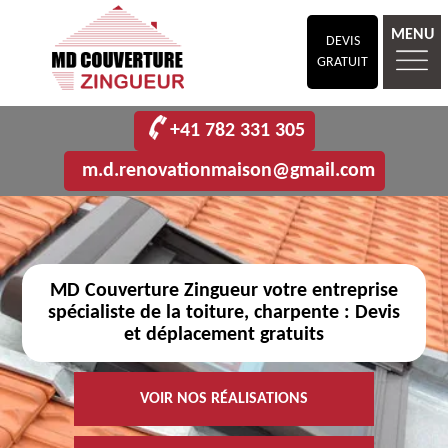
MENU
DEVIS
GRATUIT
+41 782 331 305
m.d.renovationmaison@gmail.com
MD Couverture Zingueur votre entreprise
spécialiste de la toiture, charpente : Devis
et déplacement gratuits
VOIR NOS RÉALISATIONS