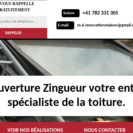
 VOUS RAPPELLE
RATUITEMENT
+41 782 331 305
Suisse
m.d.renovationmaison@gmail.
E-mail
verture Zingueur votre ent
spécialiste de la toiture.
VOIR NOS RÉALISATIONS
NOUS CONTACTER