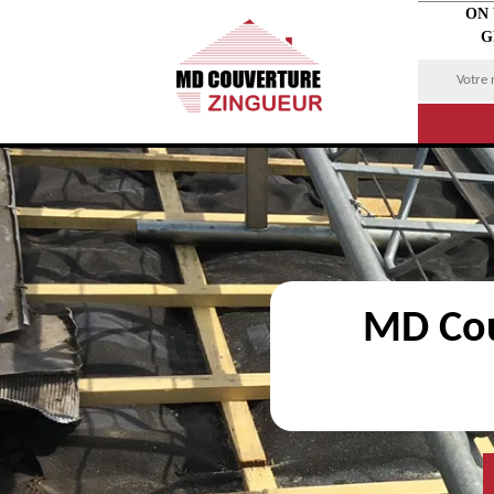
ON
G
MD Cou