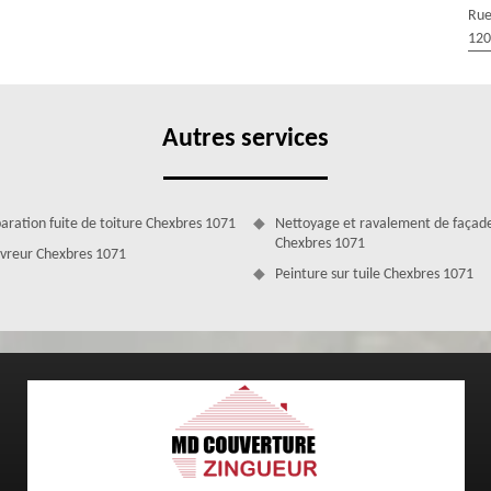
Rue
nsi que le savoir-faire. L’entreprise de toiture MD Couverture Zingueur
120
les travaux nécessaires pour remettre en état votre couverture. De par
iens adaptés, couvreur à Chexbres vous garantit des interventions de
a règle de l’art ainsi qu’à vos attentes.
Autres services
aration fuite de toiture Chexbres 1071
Nettoyage et ravalement de façad
Chexbres 1071
vreur Chexbres 1071
Peinture sur tuile Chexbres 1071
réfection dispose des équipements appropriés ainsi que des couvreurs
e toiture à Chexbres. Il est primordial de contrôler votre toiture au