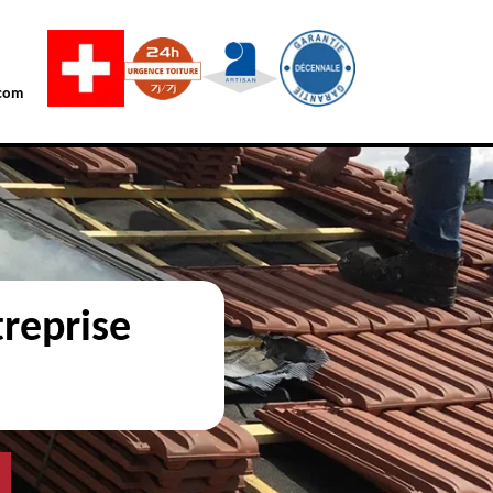
com
reprise