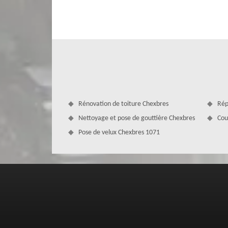
par un spécialiste, disposant les matériels nécessaires ai
sise à Chexbres se met à votre disposition pour effectuer 
ses plusieurs années d’expériences et ses équipements b
haute qualité dotées d’un résultat performant répondant à l
Rénovation de toiture Chexbres
Rép
Nettoyage et pose de gouttière Chexbres
Cou
Pose de velux Chexbres 1071
Refaire son toit à Chexbres
L’entreprise de toiture 1071, spécialisée en travaux de 
expérimentés aptes à réaliser efficacement vos travaux d