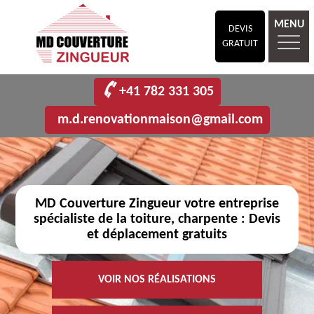
MENU
DEVIS
GRATUIT
+41 782 331 305
m.d.renovationmaison@gmail.com
MD Couverture Zingueur votre entreprise
spécialiste de la toiture, charpente : Devis
et déplacement gratuits
VOIR NOS RÉALISATIONS