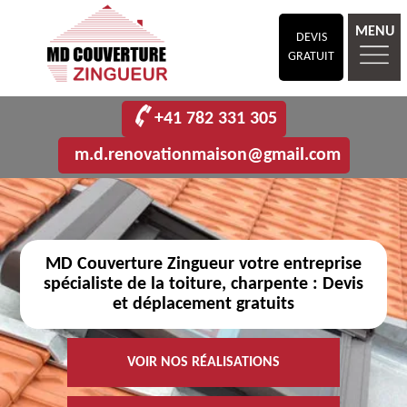
MENU
DEVIS
GRATUIT
+41 782 331 305
m.d.renovationmaison@gmail.com
MD Couverture Zingueur votre entreprise
spécialiste de la toiture, charpente : Devis
et déplacement gratuits
VOIR NOS RÉALISATIONS