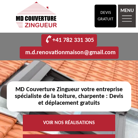
MENU
DEVIS
GRATUIT
+41 782 331 305
m.d.renovationmaison@gmail.com
MD Couverture Zingueur votre entreprise
spécialiste de la toiture, charpente : Devis
et déplacement gratuits
VOIR NOS RÉALISATIONS