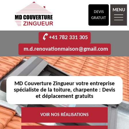
MENU
DEVIS
GRATUIT
+41 782 331 305
m.d.renovationmaison@gmail.com
MD Couverture Zingueur votre entreprise
spécialiste de la toiture, charpente : Devis
et déplacement gratuits
VOIR NOS RÉALISATIONS