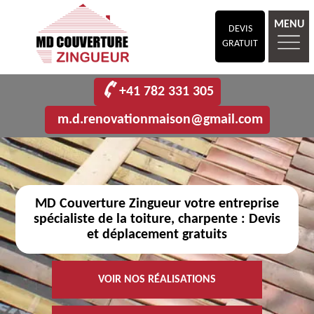
MENU
DEVIS
GRATUIT
+41 782 331 305
m.d.renovationmaison@gmail.com
MD Couverture Zingueur votre entreprise
spécialiste de la toiture, charpente : Devis
et déplacement gratuits
VOIR NOS RÉALISATIONS