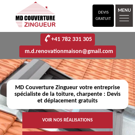
MENU
DEVIS
GRATUIT
+41 782 331 305
m.d.renovationmaison@gmail.com
MD Couverture Zingueur votre entreprise
spécialiste de la toiture, charpente : Devis
et déplacement gratuits
VOIR NOS RÉALISATIONS