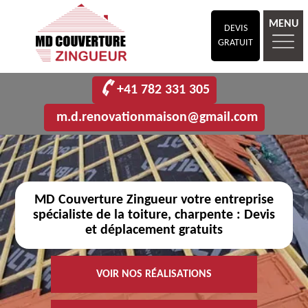
MENU
DEVIS
GRATUIT
+41 782 331 305
m.d.renovationmaison@gmail.com
MD Couverture Zingueur votre entreprise
spécialiste de la toiture, charpente : Devis
et déplacement gratuits
VOIR NOS RÉALISATIONS