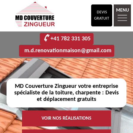
MENU
DEVIS
GRATUIT
+41 782 331 305
m.d.renovationmaison@gmail.com
MD Couverture Zingueur votre entreprise
spécialiste de la toiture, charpente : Devis
et déplacement gratuits
VOIR NOS RÉALISATIONS