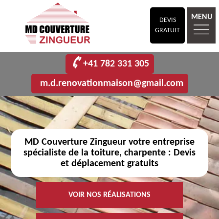
MENU
DEVIS
GRATUIT
+41 782 331 305
m.d.renovationmaison@gmail.com
MD Couverture Zingueur votre entreprise
spécialiste de la toiture, charpente : Devis
et déplacement gratuits
VOIR NOS RÉALISATIONS