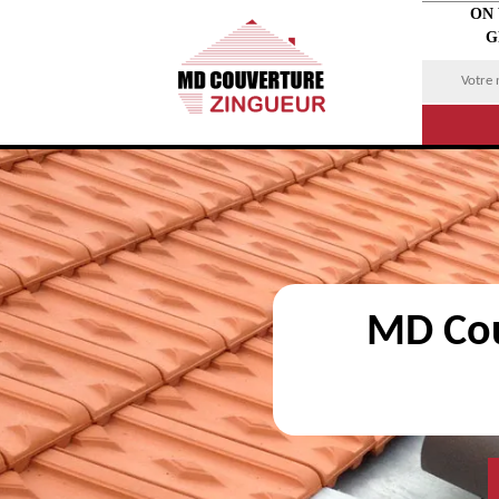
ON
G
MD Cou