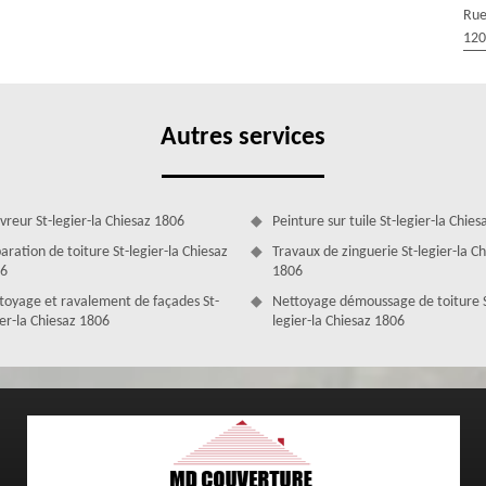
t démuni de tout engagement de votre part. Vous recevrez votre devis
Rue
120
Autres services
vreur St-legier-la Chiesaz 1806
Peinture sur tuile St-legier-la Chie
aration de toiture St-legier-la Chiesaz
Travaux de zinguerie St-legier-la C
6
1806
toyage et ravalement de façades St-
Nettoyage démoussage de toiture 
ier-la Chiesaz 1806
legier-la Chiesaz 1806
ec MD Couverture Zingueur
prise MD Couverture Zingueur est apte à prendre en main tous projets
us êtes à la recherche d’un couvreur réparation de velux à St-legier-la
ntreprendre ce genre de travaux. De par nos interventions, vous aurez
 des intempéries. Nous nous engageons à fournir des prestations de