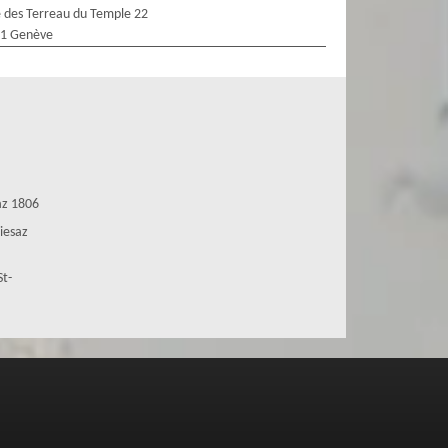
 des Terreau du Temple 22
1 Genève
saz 1806
hiesaz
St-