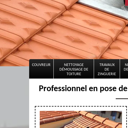
COUVREUR
NETTOYAGE
TRAVAUX
N
DÉMOUSSAGE DE
DE
DE
TOITURE
ZINGUERIE
Professionnel en pose de 