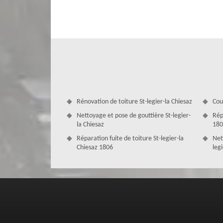
velux à St-legier-la Chiesaz se fait gratuitement et es
personnalisé et sur mesure dans un délai de 24 heures.
Rénovation de toiture St-legier-la Chiesaz
Cou
Nettoyage et pose de gouttière St-legier-
Rép
la Chiesaz
180
Réparation fuite de toiture St-legier-la
Net
Chiesaz 1806
leg
Couvreur réparation de velux 1806 av
Professionnel dans le domaine de la couverture, l’entre
de réparation de velux. Pensez donc à nous contacter si vo
Chiesaz. Nous détenons le savoir-faire nécessaire pour e
des fenêtres de toit qui vous préserveront efficacement