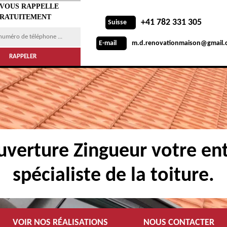
 VOUS RAPPELLE
RATUITEMENT
+41 782 331 305
Suisse
m.d.renovationmaison@gmail.
E-mail
verture Zingueur votre ent
spécialiste de la toiture.
VOIR NOS RÉALISATIONS
NOUS CONTACTER