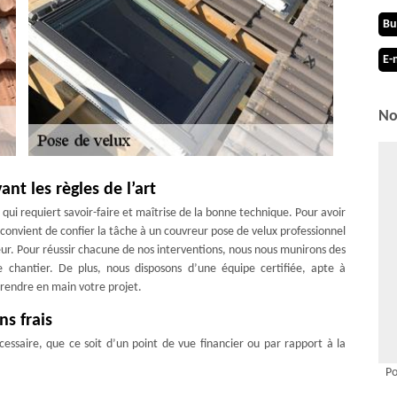
Bu
E-
No
nt les règles de l’art
 qui requiert savoir-faire et maîtrise de la bonne technique. Pour avoir
convient de confier la tâche à un couvreur pose de velux professionnel
ur. Pour réussir chacune de nos interventions, nous nous munirons des
e chantier. De plus, nous disposons d’une équipe certifiée, apte à
rendre en main votre projet.
ns frais
essaire, que ce soit d’un point de vue financier ou par rapport à la
ander un devis pose de velux auprès de l’entreprise MD Couverture
Po
 visible sur cette même page. Sachez que la demande de devis pose de