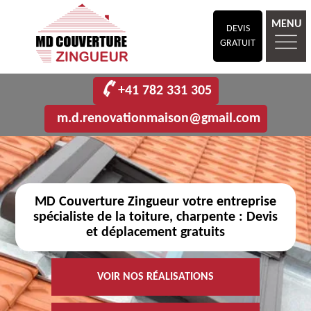
MENU
DEVIS
GRATUIT
+41 782 331 305
m.d.renovationmaison@gmail.com
MD Couverture Zingueur votre entreprise
spécialiste de la toiture, charpente : Devis
et déplacement gratuits
VOIR NOS RÉALISATIONS