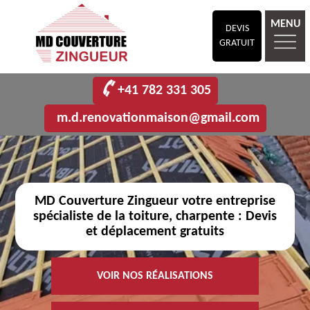
MENU
DEVIS
GRATUIT
+41 782 331 305
m.d.renovationmaison@gmail.com
MD Couverture Zingueur votre entreprise
spécialiste de la toiture, charpente : Devis
et déplacement gratuits
VOIR NOS RÉALISATIONS