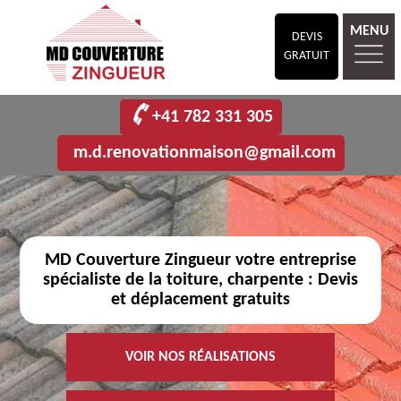
MENU
DEVIS
GRATUIT
+41 782 331 305
m.d.renovationmaison@gmail.com
MD Couverture Zingueur votre entreprise
spécialiste de la toiture, charpente : Devis
et déplacement gratuits
VOIR NOS RÉALISATIONS