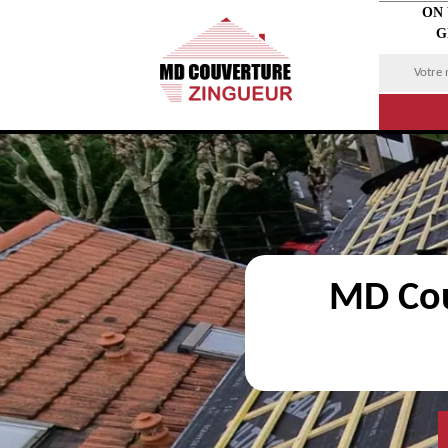
ON
G
MD Cou