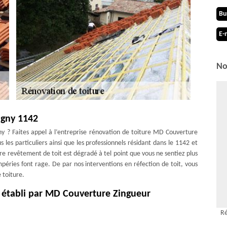
Bu
E-
No
igny 1142
ny ? Faites appel à l’entreprise rénovation de toiture MD Couverture
 les particuliers ainsi que les professionnels résidant dans le 1142 et
otre revêtement de toit est dégradé à tel point que vous ne sentiez plus
mpéries font rage. De par nos interventions en réfection de toit, vous
 toiture.
y établi par MD Couverture Zingueur
n de votre toiture est essentiel pour garantir un résultat de qualité.
Ré
tion de toiture, établit un tarif rénovation de toiture Pampigny juste