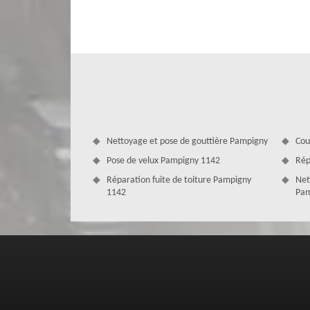
et équilibré pour répondre à vos exigences. Notre équip
première qualité pour vous offrir une toiture rénovée qui al
valoriser votre patrimoine immobilier avec une rénovation 
Nettoyage et pose de gouttière Pampigny
Cou
Pose de velux Pampigny 1142
Rép
Réparation fuite de toiture Pampigny
Net
1142
Pam
Prix rénovation de toiture Pampig
Zingueur
Nous savons qu'il est important pour les propriétaires de 
entreprise s'engage à vous offrir des tarifs avantageux