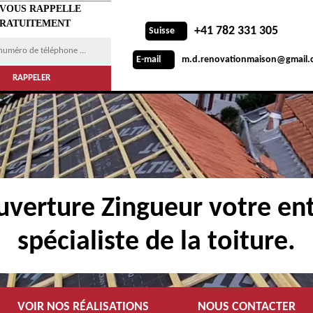
 VOUS RAPPELLE
RATUITEMENT
+41 782 331 305
Suisse
m.d.renovationmaison@gmail.
E-mail
verture Zingueur votre ent
spécialiste de la toiture.
VOIR NOS RÉALISATIONS
NOUS CONTACTER