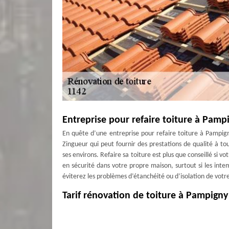
Entreprise pour refaire toiture à Pamp
En quête d’une entreprise pour refaire toiture à Pampig
Zingueur qui peut fournir des prestations de qualité à tous
ses environs. Refaire sa toiture est plus que conseillé si v
en sécurité dans votre propre maison, surtout si les inte
éviterez les problèmes d’étanchéité ou d’isolation de votre
Tarif rénovation de toiture à Pampign
Faire appel à un professionnel compétent pour la rénovatio
MD Couverture Zingueur, artisan spécialisé dans la rénova