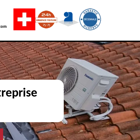
com
reprise