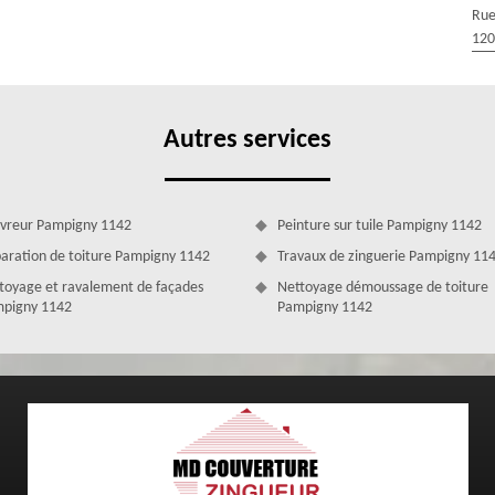
e expérimentée utilise des techniques éprouvées et des matériaux de
Rue
lie esthétisme et durabilité. Faites confiance à notre savoir-faire pour
120
de toiture professionnelle.
Autres services
vreur Pampigny 1142
Peinture sur tuile Pampigny 1142
aration de toiture Pampigny 1142
Travaux de zinguerie Pampigny 11
toyage et ravalement de façades
Nettoyage démoussage de toiture
pigny 1142
Pampigny 1142
ny compétitif, proposé par MD Couverture
trouver un prix rénovation de toiture Pampigny compétitif. Ainsi, notre
, sans compromettre la qualité de nos services. Nous avons à cœur de