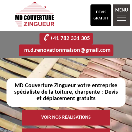
MENU
DEVIS
GRATUIT
+41 782 331 305
m.d.renovationmaison@gmail.com
MD Couverture Zingueur votre entreprise
spécialiste de la toiture, charpente : Devis
et déplacement gratuits
VOIR NOS RÉALISATIONS