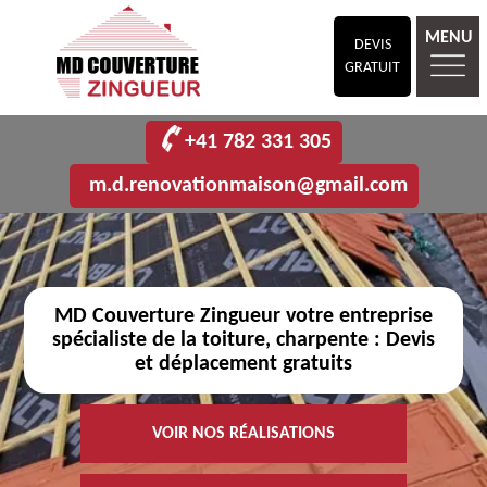
MENU
DEVIS
GRATUIT
+41 782 331 305
m.d.renovationmaison@gmail.com
MD Couverture Zingueur votre entreprise
spécialiste de la toiture, charpente : Devis
et déplacement gratuits
VOIR NOS RÉALISATIONS