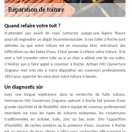
Quand refaire votre toit ?
N’attendez pas avant de nous contacter puisqu’une légère fissure
pourrait engendrer un dégât incommensurable. Si vos tuiles à Roche sont
abîmées ou que votre toiture est en mauvaise état, entraînant des
infiltrations ou des fuites d’eau, il faut penser à refaire votre toiture. Si le
vent a fait s’envoler votre tuile ou si un choc a abîmé une de vos tuiles,
n’hésitez pas à faire appel à couvreur à Roche. Artisan MD Couverture
Zingueur met très vite à votre disposition ses couvreurs professionnels
1852 pour apporter les soins dont votre toiture a besoin.
Un diagnostic sûr
Avec une longue expérience dans la recherche de fuite toiture,
l’entreprise MD Couverture Zingueur opérant à Roche fait preuve d'une
grande réactivité et de flexibilité. Notre équipe de couvreur professionnel
intervient sur tous les types de toitures existantes, les couvertures
traditionnelles en ardoise, tuile, zinc ou bac acier. Dès l'apparition
d'humidité, de taches sombres ou la présence d'eau, couvreur à Roche
est au service de leurs clients à 1852 pour rechercher efficacement la