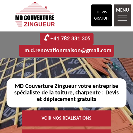
MENU
DEVIS
GRATUIT
+41 782 331 305
m.d.renovationmaison@gmail.com
MD Couverture Zingueur votre entreprise
spécialiste de la toiture, charpente : Devis
et déplacement gratuits
VOIR NOS RÉALISATIONS